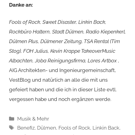
voller Punk und Rock!
Olle Hues in Oeding wird zur Rockbühne für
Kinderkrebshilfe
Schon gelesen?!
Pferdinand will fliegen: