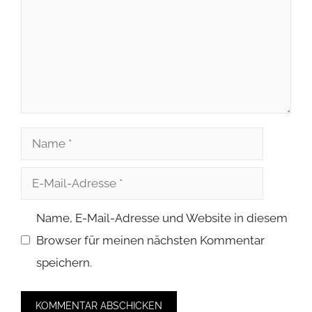
reduzieren.
Erfahre, wie deine Kommentardaten
verarbeitet werden.
© 2026 Dirk Martins | laut-geknipst.de •
Datenschutz
•
Impressum