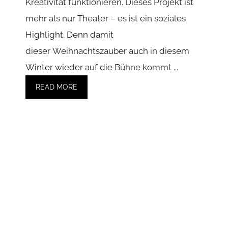
Lineup & alle Infos zum
Festival in Haltern am
See
September 1, 2025
Haltern, Haltet Euch Fest! Das Rock im
Wendehammer 2025 Zündet die Nächste
Stufe! Vergesst alles, was ihr für das erste
Septemberwochenende (05.-07.09.) geplant
habt, denn Haltern am See wird wieder zum
Epizentrum des ehrlichen, lauten und
verdammt guten Rocks! Während die einen
beim Heimatfest traditionell ihre Runden
drehen, wissen wir, wo die wahre Party