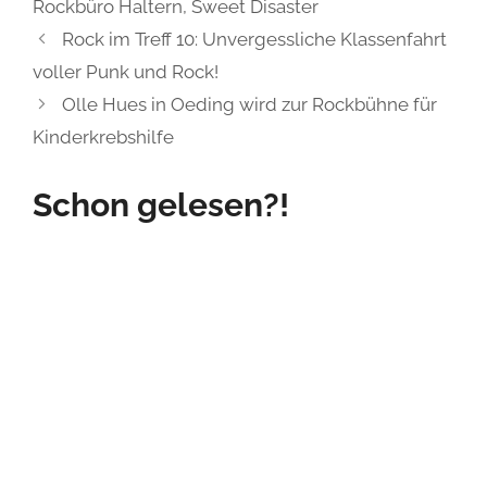
Jetzt helfen und den
Weihnachtszauber für
alle sichern!
Oktober 8, 2025
Moin, Freunde der guten Live-Kultur und
des positiven Karmas! Heute geht es um
ein Herzensprojekt, das eure Unterstützung
verdient: Das legendäre Familien-
Weihnachtsstück „Pferdinand will
fliegen“ der Kulturoffensive e.V. Hier zeigt
sich, wie stabil Gemeinschaft, Herzblut und
Kreativität funktionieren. Dieses Projekt ist
mehr als nur Theater – es ist ein soziales