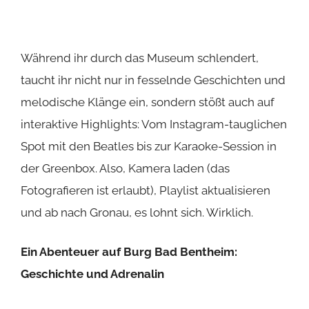
der Greenbox. Also, Kamera laden (das
Fotografieren ist erlaubt), Playlist aktualisieren
und ab nach Gronau, es lohnt sich. Wirklich.
Ein Abenteuer auf Burg Bad Bentheim:
Geschichte und Adrenalin
Nach einem Vormittag voller Musik und
Legenden im rock’n’popmuseum in Gronau führte
uns unser Weg weiter zu einem Ort, der aus der
Zeit gefallen zu sein scheint: die Burg Bad
Bentheim. Bereit für ein Abenteuer, das nicht nur
die Kamera, sondern auch das Herz
höherschlagen lässt?