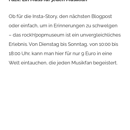
Ob für die Insta-Story, den nächsten Blogpost
oder einfach, um in Erinnerungen zu schwelgen
– das rock’n’popmuseum ist ein unvergleichliches
Erlebnis. Von Dienstag bis Sonntag, von 10:00 bis
18:00 Uhr, kann man hier für nur 9 Euro in eine
Welt eintauchen, die jeden Musikfan begeistert.
Während ihr durch das Museum schlendert,
taucht ihr nicht nur in fesselnde Geschichten und
melodische Klänge ein, sondern stößt auch auf
interaktive Highlights: Vom Instagram-tauglichen
Spot mit den Beatles bis zur Karaoke-Session in