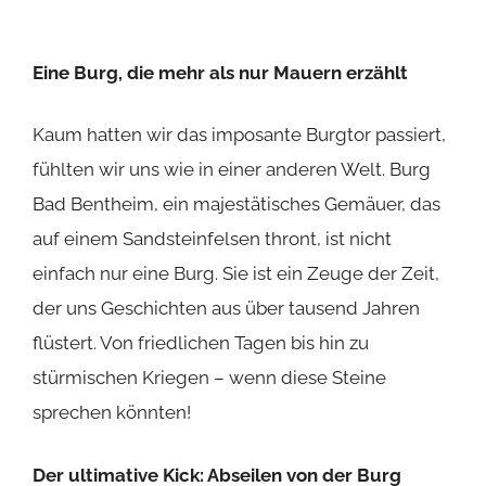
Ja, ihr habt richtig gelesen! Unser Besuch bekam
eine extra Portion Adrenalin, als wir die
Möglichkeit bekamen, uns vom Pulverturm
abzuseilen. Ein Erlebnis, das definitiv nicht
alltäglich ist und uns mitten im Herzen der Burg
landen ließ. Ein absolutes Abenteuer, bei dem mir
beim zusehen schon die Knie zitterten. Echt cool,
was
Adventure King
regelmäßig dort anbietet.
Denn wer kann schon von sich behaupten, eine
Burg auf so spektakuläre Weise erobert zu
haben?
Burg Bad Bentheim ist mehr als ein Ausflug