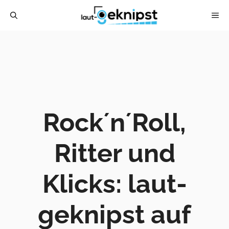
Zum
ME
Inhalt
springen
Rock´n´Roll,
Ritter und
Klicks: laut-
geknipst auf