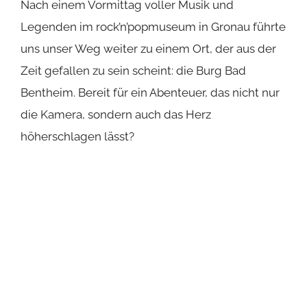
Eine Burg, die mehr als nur Mauern erzählt
Kaum hatten wir das imposante Burgtor passiert,
fühlten wir uns wie in einer anderen Welt. Burg
Bad Bentheim, ein majestätisches Gemäuer, das
auf einem Sandsteinfelsen thront, ist nicht
einfach nur eine Burg. Sie ist ein Zeuge der Zeit,
der uns Geschichten aus über tausend Jahren
flüstert. Von friedlichen Tagen bis hin zu
stürmischen Kriegen – wenn diese Steine
sprechen könnten!
Der ultimative Kick: Abseilen von der Burg