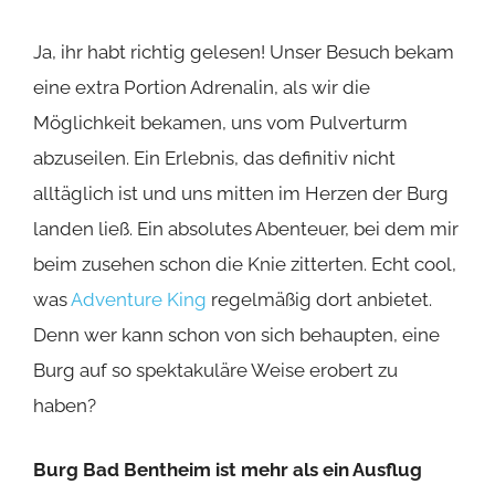
Ein Tag auf Burg Bad Bentheim ist mehr als ein
Ausflug – es ist ein Erlebnis, das bleibt. Ob
Geschichte, Kultur oder Adrenalin – hier findet
jeder sein persönliches Highlight. Und ja, für die
Mutigen unter euch, das Abseilen ist ein
absolutes Muss. Aber keine Sorge, auch ohne
Nervenkitzel ist die Burg ein magischer Ort, der
entdeckt werden will. Ob für ein gemütliches
Picknick oder den unvergesslichen Moment, in
dem ihr „Ja“ zueinander sagt – ja, genau dort
könnt ihr euch das Jawort geben und vor dieser
traumhaften Kulisse in den Hafen der Ehe
einlaufen.