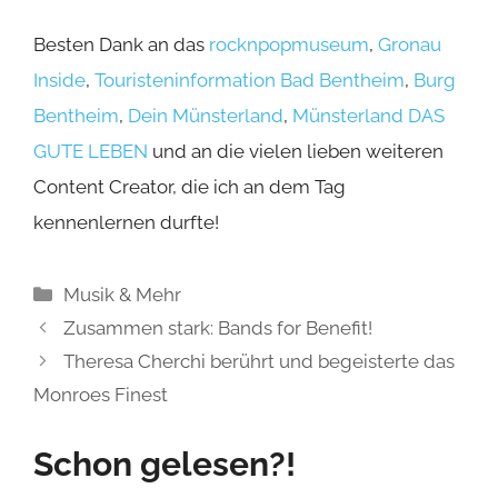
© 2026 Dirk Martins | laut-geknipst.de •
Datenschutz
•
Impressum