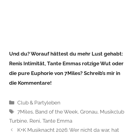
die pure Euphorie von 7Miles? Schreib’s mir in
die Kommentare!
Kategorien
Club & Partyleben
Schlagwörter
7Miles
,
Band of the Week
,
Gronau
,
Musikclub
Turbine
,
Reni
,
Tante Emma
K+K Musiknacht 2026: Wer nicht da war, hat
die Kontrolle verloren!
Ein Abend, drei Bands: Pommes, Lärm und
pure Therapie beim 13. Berkel Brawl
Schon gelesen?!