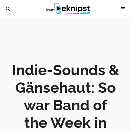
Zum
ME
Inhalt
springen
Indie-Sounds &
Gänsehaut: So
war Band of
the Week in