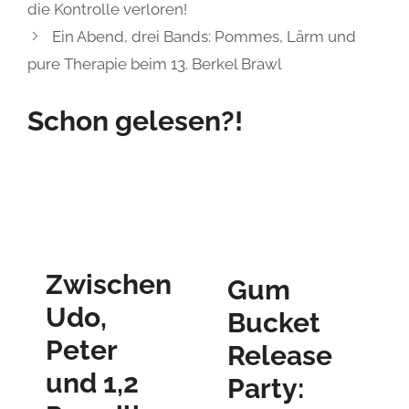
Zwischen
Gum
Udo,
Bucket
Peter
Release
und 1,2
Party:
Promille:
„Closer“
Bertram
im
Engel
Musikclub
reißt die
Turbine
Turbine
März 29, 2026
ab
Trigger Rock &
Juni 5, 2026