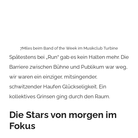
wir waren ein einziger, mitsingender,
schwitzender Haufen Glückseligkeit. Ein
kollektives Grinsen ging durch den Raum.
Die Stars von morgen im
Fokus
Was diesen Abend aber wirklich einzigartig
macht, ist das Konzept dahinter. Während wir
gefeiert haben, flitzten junge Filmemacherinnen
durch die Menge, um professionelle Musikvideos
zu drehen.
„Band of the Week“
ist nicht einfach
nur ein Gig, es ist eine Startrampe. Ein riesiges
Dankeschön an das
RKP NRW
, das
Popboard