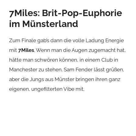
7Miles: Brit-Pop-Euphorie
im Münsterland
Zum Finale gab’s dann die volle Ladung Energie
mit
7Miles
. Wenn man die Augen zugemacht hat,
hätte man schwören können, in einem Club in
Manchester zu stehen. Sam Fender lässt grüßen,
aber die Jungs aus Münster bringen ihren ganz
eigenen, ungefilterten Vibe mit.
7Miles beim Band of the Week im Musikclub Turbine
Spätestens bei „Run“ gab es kein Halten mehr. Die
Barriere zwischen Bühne und Publikum war weg,