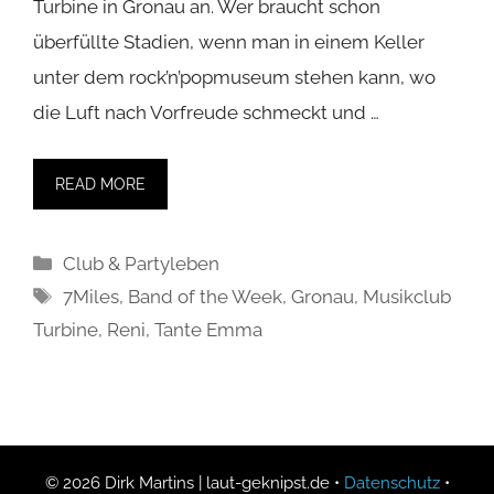
Turbine in Gronau an. Wer braucht schon
überfüllte Stadien, wenn man in einem Keller
unter dem rock’n’popmuseum stehen kann, wo
die Luft nach Vorfreude schmeckt und …
READ MORE
Kategorien
Club & Partyleben
Schlagwörter
7Miles
,
Band of the Week
,
Gronau
,
Musikclub
Turbine
,
Reni
,
Tante Emma
© 2026 Dirk Martins | laut-geknipst.de •
Datenschutz
•