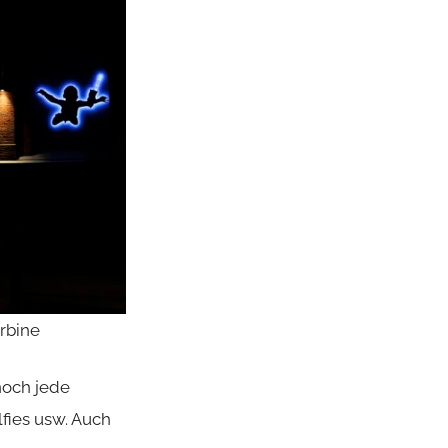
urbine
och jede
fies usw. Auch