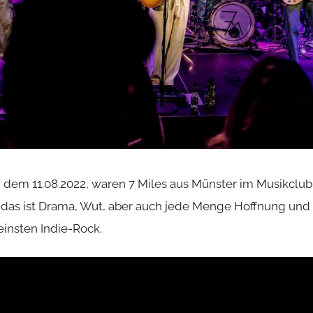
dem 11.08.2022, waren 7 Miles aus Münster im Musikclub
s, das ist Drama, Wut, aber auch jede Menge Hoffnung und 
einsten Indie-Rock.