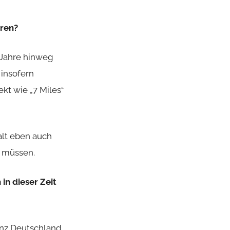
eren?
e Jahre hinweg
insofern
kt wie „7 Miles“
alt eben auch
u müssen.
in dieser Zeit
anz Deutschland