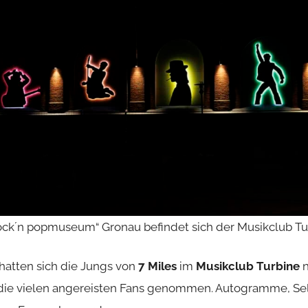
rock´n popmuseum“ Gronau befindet sich der Musikclub T
atten sich die Jungs von
7 Miles
im
Musikclub Turbine
n
die vielen angereisten Fans genommen. Autogramme, Sel