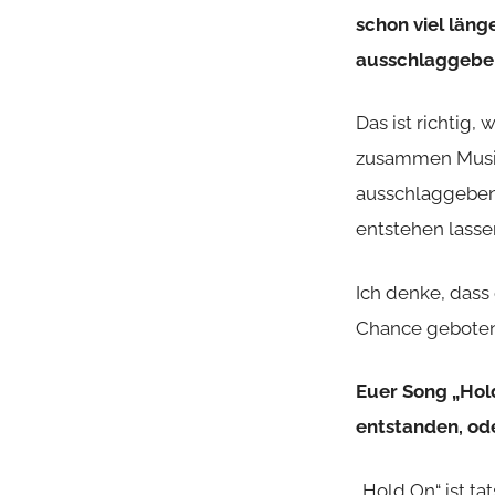
schon viel län
ausschlaggeben
Das ist richtig
zusammen Musik 
ausschlaggebend
entstehen lasse
Ich denke, dass 
Chance geboten
Euer Song „Hold
entstanden, od
„Hold On“ ist t