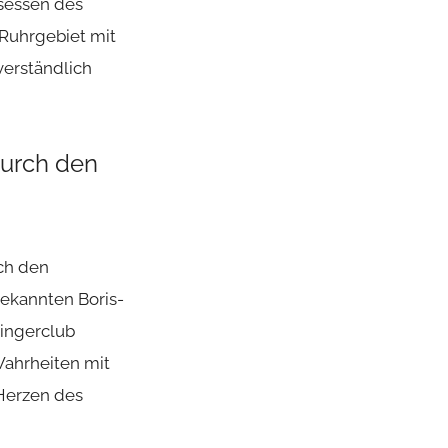
gsessen des
Ruhrgebiet mit
erständlich
durch den
ch den
ekannten Boris-
wingerclub
 Wahrheiten mit
Herzen des