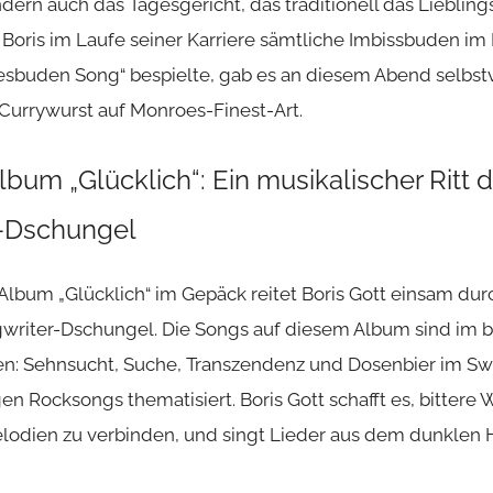
ndern auch das Tagesgericht, das traditionell das Lieblin
a Boris im Laufe seiner Karriere
sämtliche Imbissbuden
im 
buden Song“ bespielte, gab es an diesem Abend selbstv
 Currywurst auf Monroes-Finest-Art.
bum „Glücklich“: Ein musikalischer Ritt 
-Dschungel
Album „
Glücklich
“ im Gepäck reitet
Boris Gott
einsam dur
writer-Dschungel. Die Songs auf diesem Album sind im b
ten: Sehnsucht, Suche, Transzendenz und Dosenbier im S
en Rocksongs thematisiert. Boris Gott schafft es, bittere
lodien zu verbinden, und singt Lieder aus dem dunklen 