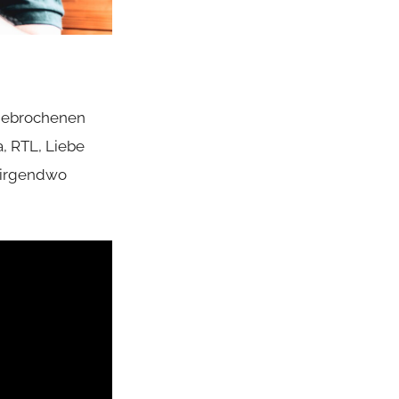
 gebrochenen
, RTL, Liebe
h irgendwo