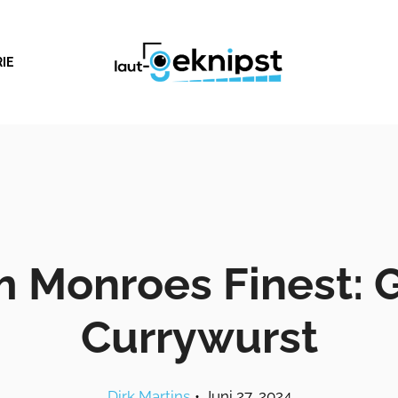
IE
m Monroes Finest: 
Currywurst
Dirk Martins
•
Juni 27, 2024