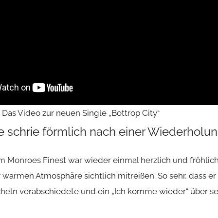
 Das Video zur neuen Single „Bottrop City“
 schrie förmlich nach einer Wiederholu
im
Monroes Finest
war wieder einmal herzlich und fröhlich
r warmen Atmosphäre sichtlich mitreißen. So sehr, dass er
heln verabschiedete und ein „Ich komme wieder“ über se