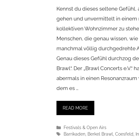
Kennst du dieses seltene Gefühl, 
gehen und unvermittelt in einem 
kollektiven Wohnzimmer zu steh
Menschen, die genau wissen, wie 
manchmal völlig durchgedrehte Al
Genau dieses Gefühl durchzog den 
Brawl“. Der „Brawl Concerts e.V.“ 
abermals in einen Resonanzraum 
dem es …
READ MORE
Kategorien
Festivals & Open Airs
Schlagwörter
Barrikaden
,
Berkel Brawl
,
Coesfeld
,
I