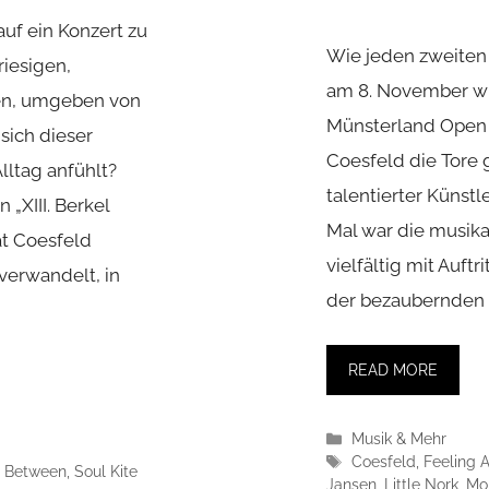
auf ein Konzert zu
Wie jeden zweiten
riesigen,
am 8. November wie
en, umgeben von
Münsterland Open 
sich dieser
Coesfeld die Tore
ltag anfühlt?
talentierter Künstl
„XIII. Berkel
Mal war die musika
hat Coesfeld
vielfältig mit Auftr
verwandelt, in
der bezaubernden 
READ MORE
Kategorien
Musik & Mehr
Schlagwörter
Coesfeld
,
Feeling A
n Between
,
Soul Kite
Jansen
,
Little Nork
,
Mo