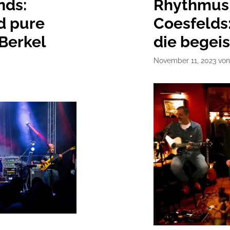
nds:
Rhythmus
d pure
Coesfelds
 Berkel
die begeis
November 11, 2023
vo