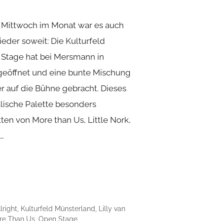
 Mittwoch im Monat war es auch
der soweit: Die Kulturfeld
Stage hat bei Mersmann in
 geöffnet und eine bunte Mischung
er auf die Bühne gebracht. Dieses
lische Palette besonders
itten von More than Us, Little Nork,
…
lright
,
Kulturfeld Münsterland
,
Lilly van
re Than Us
,
Open Stage