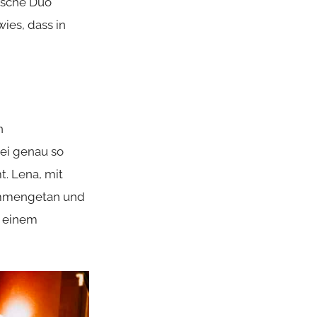
ische Duo
ies, dass in
n
bei genau so
t. Lena, mit
sammengetan und
u einem