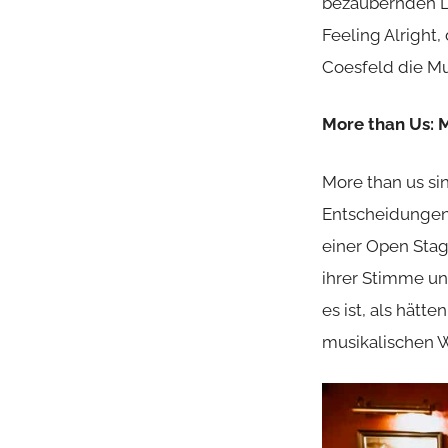
bezaubernden L
Feeling Alright,
Coesfeld die Mus
More than Us: 
More than us si
Entscheidungen 
einer Open Stag
ihrer Stimme u
es ist, als hät
musikalischen