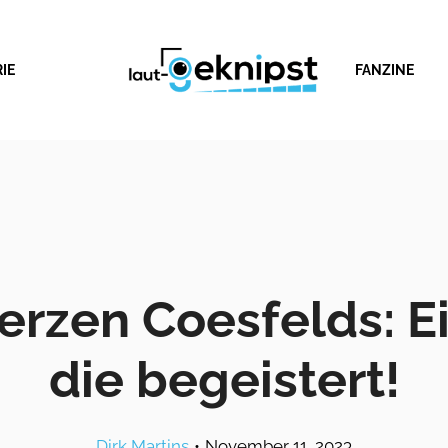
IE
FANZINE
rzen Coesfelds: E
die begeistert!
Dirk Martins
•
November 11, 2023