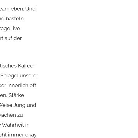
Team eben. Und
nd basteln
tage live
rt auf der
lisches Kaffee-
 Spiegel unserer
er innerlich oft
ten, Stärke
& Weise Jung und
hwächen zu
 Wahrheit in
nicht immer okay