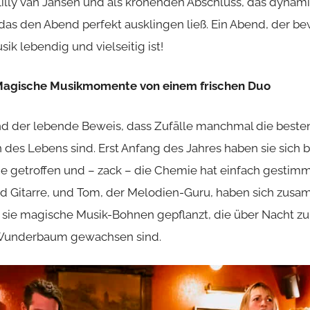
illy van Jansen und als krönenden Abschluss, das dynam
 das den Abend perfekt ausklingen ließ. Ein Abend, der bew
ik lebendig und vielseitig ist!
Magische Musikmomente von einem frischen Duo
nd der lebende Beweis, dass Zufälle manchmal die beste
des Lebens sind. Erst Anfang des Jahres haben sie sich 
e getroffen und – zack – die Chemie hat einfach gestimm
nd Gitarre, und Tom, der Melodien-Guru, haben sich zu
ten sie magische Musik-Bohnen gepflanzt, die über Nacht z
 Wunderbaum gewachsen sind.