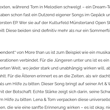
 Texten, während Tom in Melodien schwelgt – ein Dream-
haben schon fast ein Dutzend eigener Songs im Gepäck u
 ersten EP. Wer sie auf der Kulturfeld Münsterland Open S
ß: Diese beiden sind definitiv mehr als nur ein Sommerfli
pendent“ von
More than us
ist zum Beispiel wie ein musika
erationen verbindet. Für die Jüngeren unter uns ist es ein
erten Welt, wo jeder stark und unabhängig wirken will, ab
hlt. Für die Älteren erinnert es an die Zeiten, als wir dach
s um Hilfe zu bitten. Dieser Song bringt auf seiner Art 
t der Botschaft: Echte Stärke zeigt sich darin, seine Sc
 Hilfe zu bitten. Lena & Tom verpacken diese universelle
n, die wie eine sanfte Erinnerung wirken – es ist okay, 