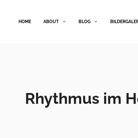
Zum
Inhalt
HOME
ABOUT
BLOG
BILDERGALER
springen
Rhythmus im He