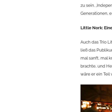
zu sein. ‚Indepe
Generationen, e
Little Nork: Ei
Auch das Trio
Li
ließ das Publik
mal sanft, mal k
brachte, und Hen
wäre er ein Teil