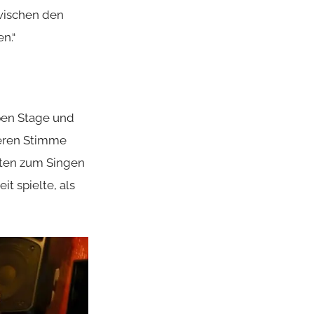
zwischen den
en.“
pen Stage und
deren Stimme
aiten zum Singen
t spielte, als