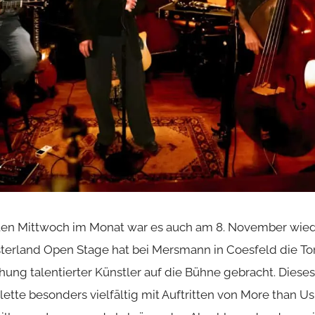
ten Mittwoch im Monat war es auch am 8. November wiede
terland Open Stage hat bei Mersmann in Coesfeld die To
hung talentierter Künstler auf die Bühne gebracht. Dieses
ette besonders vielfältig mit Auftritten von More than Us,