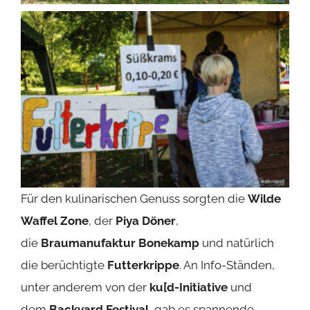
Für den kulinarischen Genuss sorgten die
Wilde
Waffel Zone
, der
Piya Döner
,
die
Braumanufaktur Bonekamp
und natürlich
die berüchtigte
Futterkrippe
. An Info-Ständen,
unter anderem von der
ku[d-Initiative
und
dem
Backyard Festival
, gab es spannende