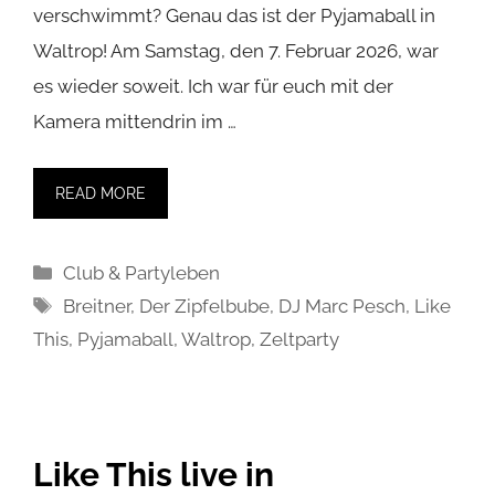
verschwimmt? Genau das ist der Pyjamaball in
Waltrop! Am Samstag, den 7. Februar 2026, war
es wieder soweit. Ich war für euch mit der
Kamera mittendrin im …
READ MORE
Kategorien
Club & Partyleben
Schlagwörter
Breitner
,
Der Zipfelbube
,
DJ Marc Pesch
,
Like
This
,
Pyjamaball
,
Waltrop
,
Zeltparty
Like This live in