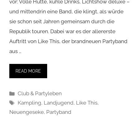
vor: Volle Hütte, kühle Drinks, Lichtshow deluxe –
und mittendrin eine Band, die klingt, als würde
sie schon seit Jahren gemeinsam durch die
Republik touren. Dabei war es der allererste
Auftritt von Like This, der brandneuen Partyband
aus …
READ MORE
Kategorien
Club & Partyleben
Schlagwörter
Kampling
,
Landjugend
,
Like This
,
Neuengeseke
,
Partyband