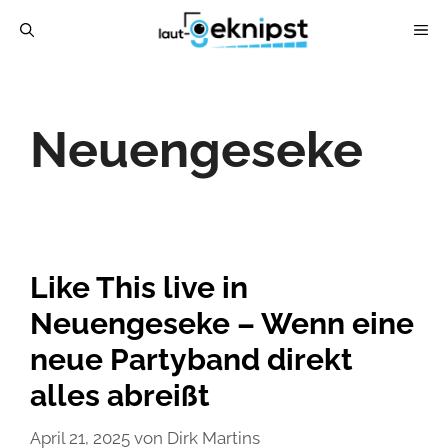
Zum
ME
Inhalt
springen
Neuengeseke
Like This live in
Neuengeseke – Wenn eine
neue Partyband direkt
alles abreißt
April 21, 2025
von
Dirk Martins