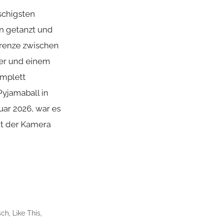
schigsten
n getanzt und
Grenze zwischen
er und einem
omplett
yjamaball in
uar 2026, war es
it der Kamera
sch
,
Like This
,