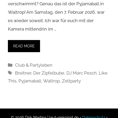
verschwimmt? Genau das ist der Pyjamaball in
Waltrop! Am Samstag, den 7. Februar 2026, war
es wieder soweit. Ich war für euch mit der
Kamera mittendrin im …
READ MORE
Kategorien
Club & Partyleben
Schlagwörter
Breitner
,
Der Zipfelbube
,
DJ Marc Pesch
,
Like
This
,
Pyjamaball
,
Waltrop
,
Zeltparty
© 2026 Dirk Martins | laut-geknipst.de •
Datenschutz
•