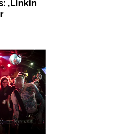
: ‚Linkin
r