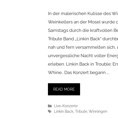
In der malerischen Kulisse des W
Weinkellers an der Mosel wurde di
Samstags durch die kraftvollen Be
Tribute Band „Linkin Back“ durchb
nah und fern versammelten sich,
unvergessliche Nacht voller Ener
erleben. Linkin Back in Trouble: 
Whine.. Das Konzert begann …
READ MORE
Kategorien
Live-Konzerte
Schlagwörter
Linkin Back
,
Tribute
,
Winningen