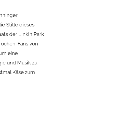
inninger
e Stille dieses
ats der Linkin Park
rochen. Fans von
 um eine
gie und Musik zu
Erstmal Käse zum