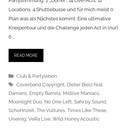
Partystimmung, 2 „Dörfer“, 14 Live-Acts, 12
Locations, 4 Shuttlebusse und für mich meist 0
Plan was als Nächstes kommt. Eine ultimative
Kneipentour und die Challenge jeden Act in (nur)
6 …
READ MORE
Kategorien
Club & Partyleben
Schlagwörter
Coverband Copyright
,
Dieter Bielz feat.
Damaris
,
Empty Barrels
,
Midlive Maniacs
,
Moonlight Duo
,
No One Left
,
Safe by Sound
,
SchoHnzeit
,
The Vultures
,
Times Like These
,
Uneinig
,
VeRa Live
,
Wild Honey Acoustic