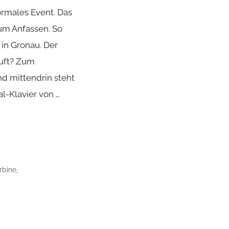
normales Event. Das
um Anfassen. So
 in Gronau. Der
Luft? Zum
nd mittendrin steht
l-Klavier von …
rbine
,