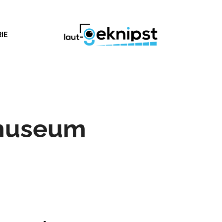
IE
museum