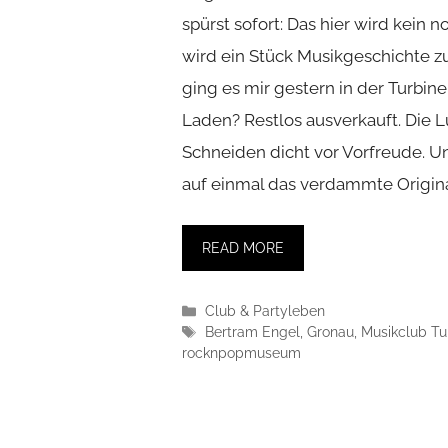
spürst sofort: Das hier wird kein 
wird ein Stück Musikgeschichte z
ging es mir gestern in der Turbine
Laden? Restlos ausverkauft. Die 
Schneiden dicht vor Vorfreude. U
auf einmal das verdammte Origina
READ MORE
Kategorien
Club & Partyleben
Schlagwörter
Bertram Engel
,
Gronau
,
Musikclub Tu
rocknpopmuseum