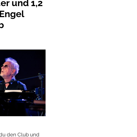
er und 1,2
 Engel
b
t du den Club und