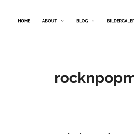
Zum
Inhalt
HOME
ABOUT
BLOG
BILDERGALER
springen
rocknpop