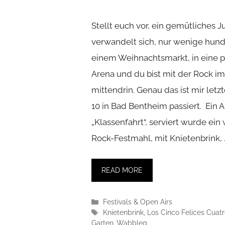
Stellt euch vor, ein gemütliches 
verwandelt sich, nur wenige hun
einem Weihnachtsmarkt, in eine 
Arena und du bist mit der Rock i
mittendrin. Genau das ist mir letzt
10 in Bad Bentheim passiert. Ein 
„Klassenfahrt“, serviert wurde ei
Rock-Festmahl, mit Knietenbrink, 
READ MORE
Kategorien
Festivals & Open Airs
Schlagwörter
Knietenbrink
,
Los Cinco Felices Cuat
Garten
,
Wabbleg