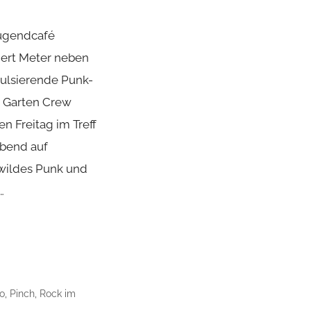
Jugendcafé
dert Meter neben
pulsierende Punk-
m Garten Crew
en Freitag im Treff
Abend auf
n wildes Punk und
…
ro
,
Pinch
,
Rock im