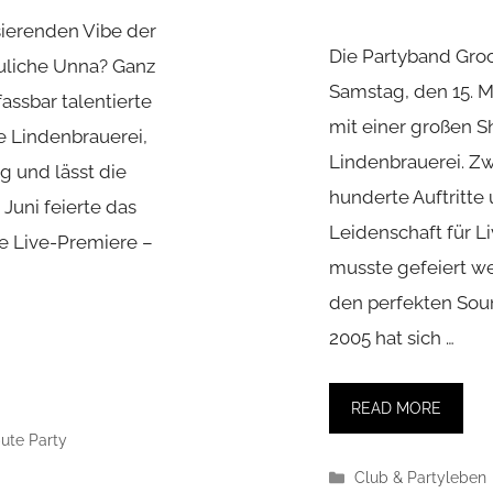
sierenden Vibe der
Die Partyband Gro
auliche Unna? Ganz
Samstag, den 15. M
assbar talentierte
mit einer großen S
te Lindenbrauerei,
Lindenbrauerei. Z
g und lässt die
hunderte Auftritte
Juni feierte das
Leidenschaft für L
ne Live-Premiere –
musste gefeiert we
den perfekten Soun
2005 hat sich …
READ MORE
bute Party
Kategorien
Club & Partyleben