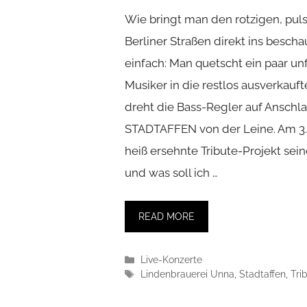
Wie bringt man den rotzigen, pul
Berliner Straßen direkt ins besch
einfach: Man quetscht ein paar unf
Musiker in die restlos ausverkauf
dreht die Bass-Regler auf Anschla
STADTAFFEN von der Leine. Am 3. 
heiß ersehnte Tribute-Projekt sei
und was soll ich …
READ MORE
Kategorien
Live-Konzerte
Schlagwörter
Lindenbrauerei Unna
,
Stadtaffen
,
Tri