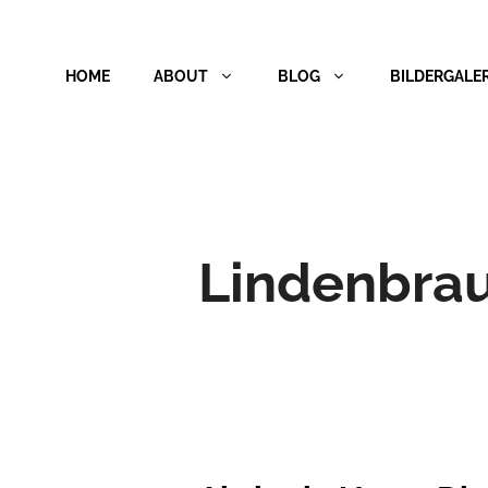
Zum
Inhalt
HOME
ABOUT
BLOG
BILDERGALER
springen
Lindenbra