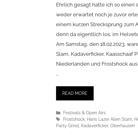
Ehrlich gesagt hatte ich so einen 
weder erwartet noch je zuvor erle
einem kurzen Strecksprung zum A
denn da eigentlich los, im Helve
Am Samstag, den 18.02.2023, ware
Slam, Kadaverficker, Kaasschaaf P
Niederlanden und Frostshock aus
…
READ MORE
Kategorien
Festivals & Open Airs
Schlagwörter
Frostshock
,
Hans Lazer Alien Slam
,
H
Party Grind
,
Kadaverficker
,
Oberhausen