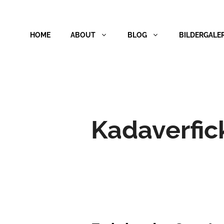
Zum
Inhalt
HOME
ABOUT
BLOG
BILDERGALER
springen
Kadaverfic