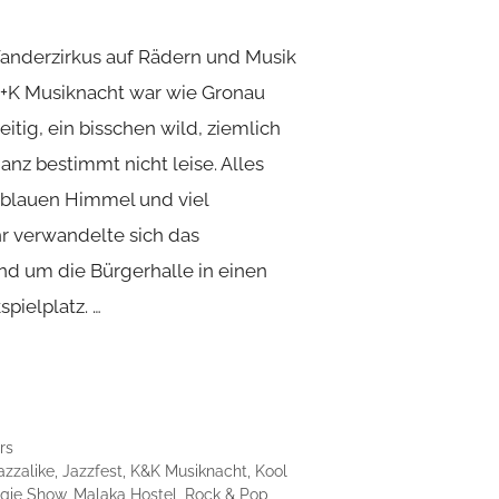
Wanderzirkus auf Rädern und Musik
 K+K Musiknacht war wie Gronau
seitig, ein bisschen wild, ziemlich
nz bestimmt nicht leise. Alles
 blauen Himmel und viel
r verwandelte sich das
nd um die Bürgerhalle in einen
pielplatz. …
rs
azzalike
,
Jazzfest
,
K&K Musiknacht
,
Kool
gie Show
,
Malaka Hostel
,
Rock & Pop