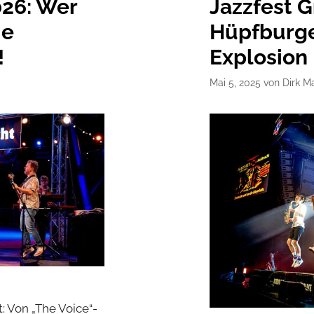
026: Wer
Jazzfest G
ie
Hüpfburge
!
Explosion
Mai 5, 2025
von
Dirk Ma
: Von „The Voice“-