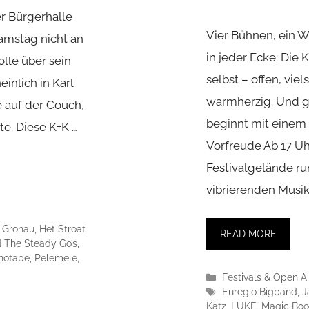
er Bürgerhalle
Vier Bühnen, ein 
Samstag nicht an
in jeder Ecke: Die
olle über sein
selbst – offen, viel
inlich in Karl
warmherzig. Und ga
 auf der Couch,
beginnt mit einem
e. Diese K+K …
Vorfreude Ab 17 Uh
Festivalgelände ru
vibrierenden Musiks
,
Gronau
,
Het Stroat
READ MORE
 The Steady Go’s
,
notape
,
Pelemele
,
Kategorien
Festivals & Open Ai
Schlagwörter
Euregio Bigband
,
J
Katz
,
LUKE
,
Magic Boo