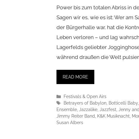
Power bis zum totalen Abriss in d
Sagen wir es, wie es ist: Wer am 
der Bürgerhalle war, hat die Kontr
Leben verloren – und lag wahrsche
Lagerfelds geliebter Jogginghose
während draußen die Welt pulsiert
READ MORE
Kategorien
Festivals & Open Airs
Schlagwörter
Betrayers of Babylon
,
Botticelli Baby
Ensemble
,
Jazzalike
,
Jazzfest
,
Jenny and
Jimmy Reiter Band
,
K&K Musiknacht
,
Mo
Susan Albers