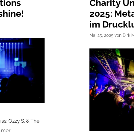
tions
Charity Un
shine!
2025: Meta
im Druckl
Mai 25, 2025
von
Dirk 
ss: Ozzy S. & The
elmer