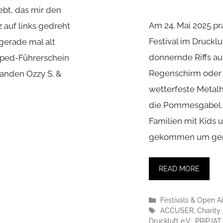
ebt, das mir den
Am 24. Mai 2025 pr
auf links gedreht
Festival im Druckl
 gerade mal alt
donnernde Riffs au
oped-Führerschein
Regenschirm oder 
tanden Ozzy S. &
wetterfeste Metal
die Pommesgabel. 
Familien mit Kids 
gekommen um gem
READ MORE
Kategorien
Festivals & Open Ai
Schlagwörter
ACCUSER
,
Charity
Druckluft e.V.
,
PRIPJAT