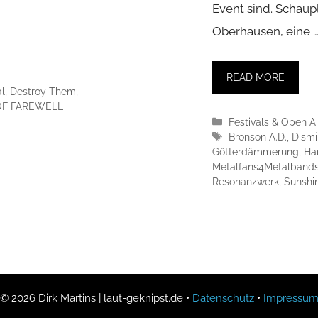
Event sind. Schaup
Oberhausen, eine 
READ MORE
al
,
Destroy Them
,
F FAREWELL
Kategorien
Festivals & Open Ai
Schlagwörter
Bronson A.D.
,
Dism
Götterdämmerung
,
Ha
Metalfans4Metalband
Resonanzwerk
,
Sunshi
© 2026 Dirk Martins | laut-geknipst.de •
Datenschutz
•
Impressu