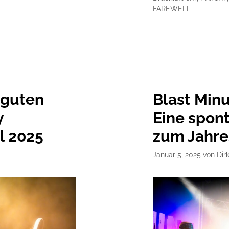
FAREWELL
 guten
Blast Minu
y
Eine spon
l 2025
zum Jahre
Januar 5, 2025
von
Dir