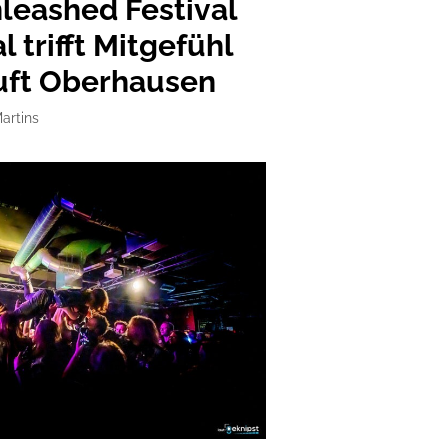
leashed Festival
l trifft Mitgefühl
uft Oberhausen
Martins