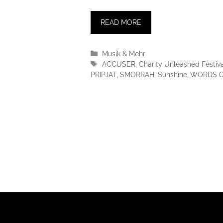
READ MORE
Kategorien
Musik & Mehr
Schlagwörter
ACCUSER
,
Charity Unleashed Festiv
PRIPJAT
,
SMORRAH
,
Sunshine
,
WORDS O