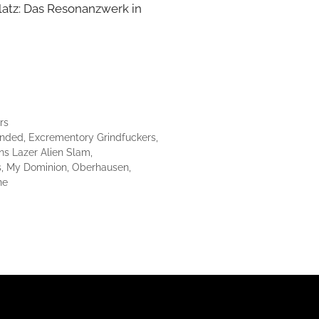
latz: Das Resonanzwerk in
…
rs
inded
,
Excrementory Grindfuckers
,
ns Lazer Alien Slam
,
s
,
My Dominion
,
Oberhausen
,
ne
m