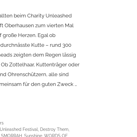
allten beim Charity Unleashed
uft Oberhausen zum vierten Mal
f große Herzen. Egal ob
durchnässte Kutte – rund 300
heads zeigten dem Regen lässig
Ob Zottelhaar, Kuttenträger oder
und Ohrenschützern, alle sind
einsam für den guten Zweck …
rs
 Unleashed Festival
,
Destroy Them
,
,
SMORRAH
,
Sunshine
,
WORDS OF