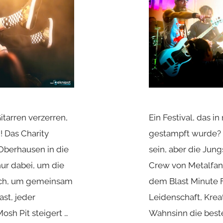
itarren verzerren,
Ein Festival, das 
 Das Charity
gestampft wurde? K
 Oberhausen in die
sein, aber die Jun
nur dabei, um die
Crew von Metalfa
uch, um gemeinsam
dem Blast Minute 
st, jeder
Leidenschaft, Krea
sh Pit steigert …
Wahnsinn die best