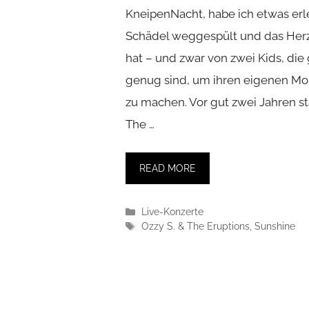
KneipenNacht, habe ich etwas erl
Schädel weggespült und das Herz 
hat – und zwar von zwei Kids, die
genug sind, um ihren eigenen M
zu machen. Vor gut zwei Jahren s
The …
READ MORE
Kategorien
Live-Konzerte
Schlagwörter
Ozzy S. & The Eruptions
,
Sunshine