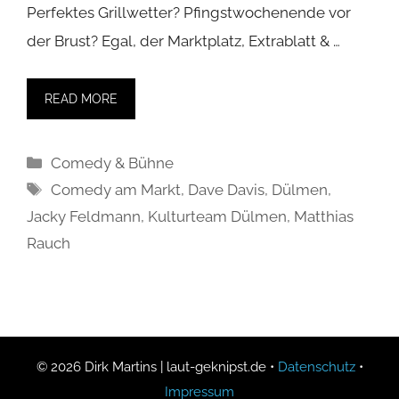
Perfektes Grillwetter? Pfingstwochenende vor
der Brust? Egal, der Marktplatz, Extrablatt & …
READ MORE
Kategorien
Comedy & Bühne
Schlagwörter
Comedy am Markt
,
Dave Davis
,
Dülmen
,
Jacky Feldmann
,
Kulturteam Dülmen
,
Matthias
Rauch
© 2026 Dirk Martins | laut-geknipst.de •
Datenschutz
•
Impressum