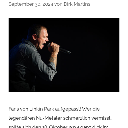
September 30, 2024
von
Dirk Martins
Fans von Linkin Park aufgepasst! Wer die
legendären Nu-Metaler schmerzlich vermisst,
sollte sich den 18. Oktober 2024 ganz dick im