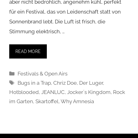
aber nicht bedrohlich, angenehm kühl, perfekt
für ein Festival, das von Leidenschaft statt von
Sonnenbrand lebt. Die Luft ist frisch, die
Stimmung elektrisch, …
READ MORE
Kategorien
Festivals & Open Airs
Schlagwörter
Bugs in a Trap
,
Chriz Doe
,
Der Luger
,
Hotblooded
,
JEANLUC
,
Jocker´s Kingdom
,
Rock
im Garten
,
Skartoffel
,
Why Amnesia