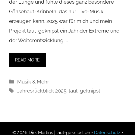
der Lunge und fühle dieses ganz besondere
Gänsehaut-Kribbeln, das nur Live-Musik
erzeugen kann. 2025 war für mich und mein
Projekt laut-geknipst ein Jahr der Extreme und
der Weiterentwicklung. …
READ MORE
Kategorien
Musik & Mehr
Schlagwörter
Jahresrückblick 2025
,
laut-geknipst
© 2026 Dirk Martins | laut-geknipst.de •
Datenschutz
•