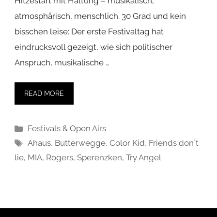
Hitzestart mit Haltung – musikalisch,
atmosphärisch, menschlich. 30 Grad und kein
bisschen leise: Der erste Festivaltag hat
eindrucksvoll gezeigt, wie sich politischer
Anspruch, musikalische …
READ MORE
Kategorien
Festivals & Open Airs
Schlagwörter
Ahaus
,
Butterwegge
,
Color Kid
,
Friends don´t
lie
,
MIA
,
Rogers
,
Sperenzken
,
Try Angel