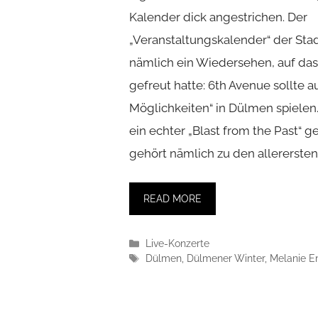
Kalender dick angestrichen. Der
„Veranstaltungskalender“ der Sta
nämlich ein Wiedersehen, auf das 
gefreut hatte: 6th Avenue sollte 
Möglichkeiten“ in Dülmen spielen
ein echter „Blast from the Past“ 
gehört nämlich zu den allerersten,
READ MORE
Kategorien
Live-Konzerte
Schlagwörter
Dülmen
,
Dülmener Winter
,
Melanie E