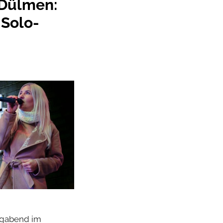
 Dülmen:
 Solo-
tagabend im