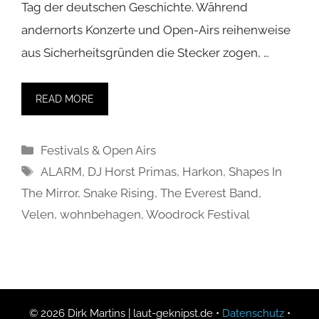
Tag der deutschen Geschichte. Während
andernorts Konzerte und Open-Airs reihenweise
aus Sicherheitsgründen die Stecker zogen, …
READ MORE
Kategorien
Festivals & Open Airs
Schlagwörter
ALARM
,
DJ Horst Primas
,
Harkon
,
Shapes In
The Mirror
,
Snake Rising
,
The Everest Band
,
Velen
,
wohnbehagen
,
Woodrock Festival
© 2026 Dirk Martins | laut-geknipst.de •
Datenschutz
•