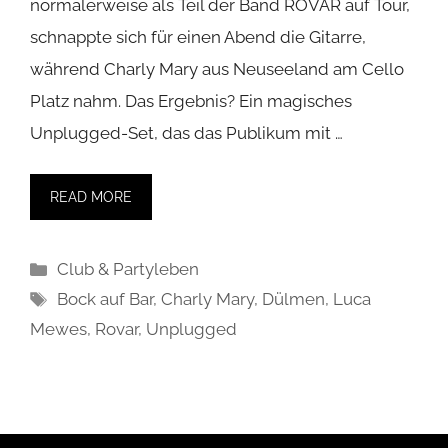
normalerweise als Teil der Band ROVAR auf Tour,
schnappte sich für einen Abend die Gitarre,
während Charly Mary aus Neuseeland am Cello
Platz nahm. Das Ergebnis? Ein magisches
Unplugged-Set, das das Publikum mit …
READ MORE
Kategorien
Club & Partyleben
Schlagwörter
Bock auf Bar
,
Charly Mary
,
Dülmen
,
Luca
Mewes
,
Rovar
,
Unplugged