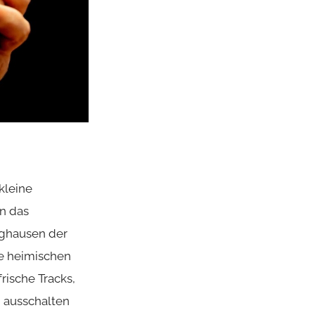
kleine
n das
nghausen der
e heimischen
frische Tracks,
m ausschalten