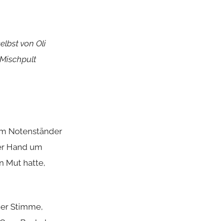
elbst von Oli
 Mischpult
dem Notenständer
der Hand um
n Mut hatte,
ner Stimme,