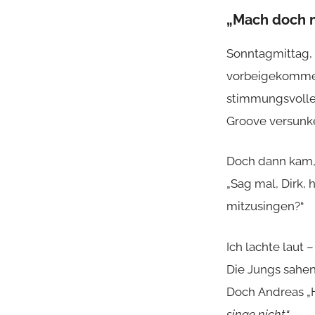
„Mach doch m
Sonntagmittag, 
vorbeigekommen,
stimmungsvolle
Groove versunke
Doch dann kam
„Sag mal, Dirk, 
mitzusingen?“
Ich lachte laut 
Die Jungs sahen 
Doch Andreas „
singe nicht.“