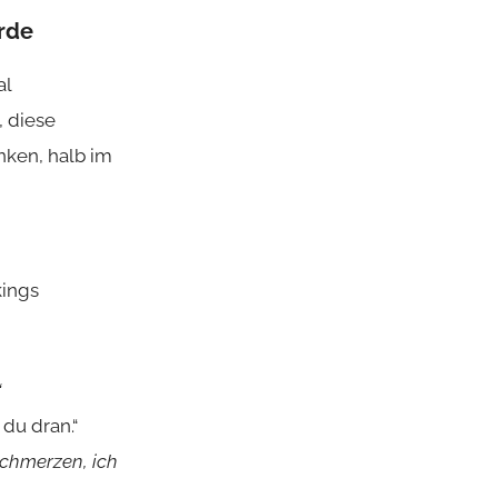
urde
al
, diese
ken, halb im
kings
“
du dran.“
schmerzen, ich