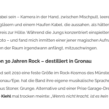
dabei sein – Kamera in der Hand, zwischen Mischpult, leer
gläsern und einem Haufen Kabel, die aussahen, als hätten
eis zur Hölle. Während die Jungs konzentriert einspielten
oto – und fand mich inmitten einer jener magischen Auf
nen der Raum irgendwann anfängt, mitzuschwingen.
n 30 Jahren Rock – destilliert in Gronau
nd seit 2010 eine feste Größe im Rock-Kosmos des Münste
onau/Epe, hat die Band ihre eigene musikalische Sprache
us Stoner, Grunge, Alternative und einer Prise Garage-Dre
Kiehl
mal trocken meinte:
„Wenn’s nicht kracht, ist es ke