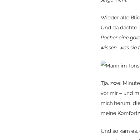
Wieder alle Bli
Und da dachte i
Pocher eine gol
wissen, was sie t
Tja, zwei Minut
vor mir – und m
mich herum, die 
meine Komfortzo
Und so kam es, 