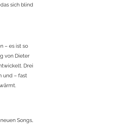
das sich blind
 – es ist so
g von Dieter
twickelt. Drei
 und – fast
hwärmt.
 neuen Songs,