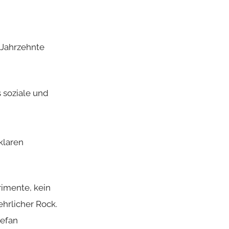
i Jahrzehnte
 soziale und
klaren
rimente, kein
ehrlicher Rock.
tefan